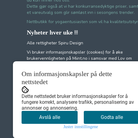
du kun finner hos oss.
Dette gjør også at vi har konkurransedyktige priser, sam
et vareutvalg som glir sømløst inn i sesongens trender.
Nettbutikk for yogaentusiasten som vil ha kvalitetsutstyr
!!!
Nyheter hver uke
Alle rettigheter Spiru Design
Vi bruker informasjonskapsler (cookies) for å øke
brukervennligheten på Miint.no i samsvar med Lov om
elektronisk kommunikasjon. Ved at du fortsetter å bruke
Miint.no, forutsetter vi at du samtykker til dette.
Om informasjonskapsler på dette
nettstedet
Miint no.
Dette nettstedet bruker informasjonskapsler for å
fungere korrekt, analysere trafikk, personalisering av
annonser og annonsering.
Avslå alle
Godta alle
Juster innstillingene