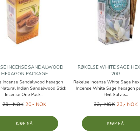
LSE INCENSE SANDALWOOD
RØKELSE WHITE SAGE HE
HEXAGON PACKAGE
20G
e Incense Sandalwood hexagon
Røkelse Incense White Sage he
Natural Indian Sandalwood Stick
Incense White Sage hexagon pa
Incense One Pack...
Hvit Salvie...
29,- NOK
20,- NOK
33,- NOK
23,- NOK
KJØP
KJØP