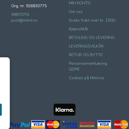
MIN KONTO
t
Org. nr. 926830775
Om oss
99870701
.
post@miint.no
Gratis frakt over kr. 1500,-
Kjøpsvilkår
BETALING OG LEVERING
LEVERINGSVILKÅR
RETUR OG BYTTE
Personvernerklæring
GDPR
Cookies på Miint.no