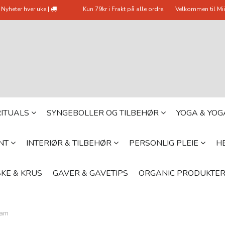
Nyheter hver uke |
Kun 79kr i Frakt på alle ordre
Velkommen til Mii
 RITUALS
SYNGEBOLLER OG TILBEHØR
YOGA & YO
YNT
INTERIØR & TILBEHØR
PERSONLIG PLEIE
HE
KE & KRUS
GAVER & GAVETIPS
ORGANIC PRODUKTE
ram