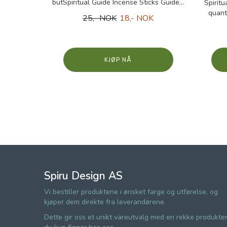
butSpiritual Guide Incense Sticks Guide...
Spirit
quant
25,- NOK
18,- NOK
KJØP
Spiru Design AS
Vi bestiller produktene i ønsket farge og utførelse, og
kjøper dem direkte fra leverandørene.
Dette gir oss et unikt vareutvalg med en rekke produkte