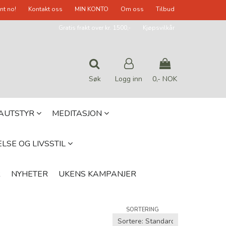
nt no!
Kontakt oss
MIN KONTO
Om oss
Tilbud
Gratis frakt over kr. 1500,-
Kjøpsvilkår
Søk
Logg inn
0,- NOK
Nullstill
GAUTSTYR
MEDITASJON
Trykk ENTER for å søke
LSE OG LIVSSTIL
R
NYHETER
UKENS KAMPANJER
SORTERING