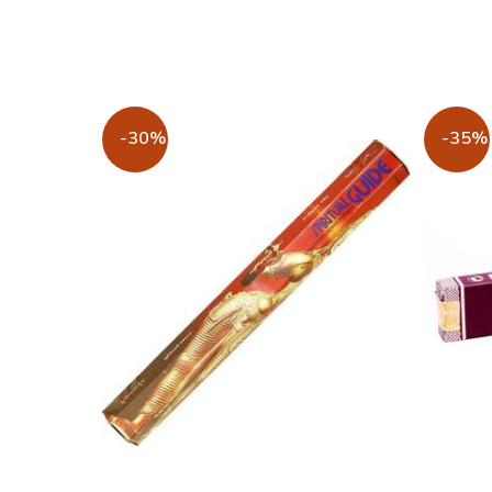
-30%
-35%