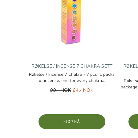
RØKELSE / INCENSE 7 CHAKRA SETT
RØKE
Røkelse / Incense 7 Chakra - 7 pcs 1 packs
of incense, one for every chakra...
Røkels
package 
99,- NOK
64,- NOK
KJØP