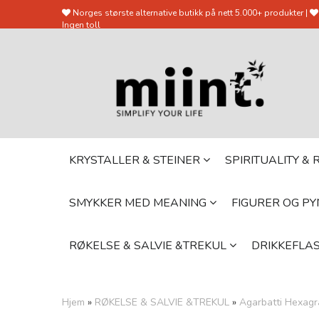
Norges største alternative butikk på nett 5.000+ produkter |
Ingen toll
KRYSTALLER & STEINER
SPIRITUALITY &
SMYKKER MED MEANING
FIGURER OG P
RØKELSE & SALVIE &TREKUL
DRIKKEFLAS
Hjem
»
RØKELSE & SALVIE &TREKUL
»
Agarbatti Hexag