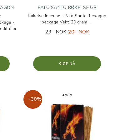
XAGON
PALO SANTO RØKELSE GR
.
Røkelse Incense - Palo Santo hexagon
package Vekt: 20 gram ...
ckage -
editation
29,- NOK
20,- NOK
KJØP
-30%