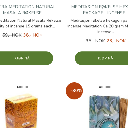
RA MEDITATION NATURAL
MEDITASJON RØKELSE HE
MASALA RØKELSE
PACKAGE - INCENSE ..
editation Natural Masala Røkelse
Meditasjon røkelse hexagon pa
ity of incense 15 grams each...
Incense Meditation Ca 20 gram M
Incense...
59,- NOK
38,- NOK
35,- NOK
23,- NOK
KJØP
KJØP
-30%