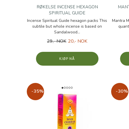
RØKELSE INCENSE HEXAGON
MANT
SPIRITUAL GUIDE
Incense Spiritual Guide hexagon packs This
Mantra M
subtile but whole incense is based on
quant
Sandalwood...
29,- NOK
20,- NOK
KJØP
-35%
-30%