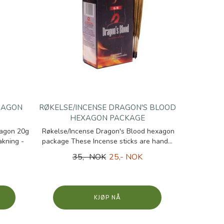
XAGON
RØKELSE/INCENSE DRAGON'S BLOOD
HEXAGON PACKAGE
xagon 20g
Røkelse/Incense Dragon's Blood hexagon
kning -
package These Incense sticks are hand...
35,- NOK
25,- NOK
KJØP