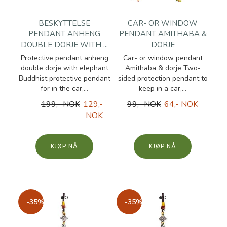
BESKYTTELSE
CAR- OR WINDOW
PENDANT ANHENG
PENDANT AMITHABA &
DOUBLE DORJE WITH ...
DORJE
Protective pendant anheng
Car- or window pendant
double dorje with elephant
Amithaba & dorje Two-
Buddhist protective pendant
sided protection pendant to
for in the car,...
keep in a car,...
199,- NOK
129,-
99,- NOK
64,- NOK
NOK
KJØP
KJØP
-35%
-35%