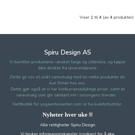
Viser
1
til
4
(av
4
produkter)
Spiru Design AS
Vi bestiller produktene i ønsket farge og utførelse, og kjøper
dem direkte fra leverandørene.
Dette gir oss et unikt vareutvalg med en rekke produkter du
kun finner hos oss.
Dette gjør også at vi har konkurransedyktige priser, samt et
vareutvalg som glir sømløst inn i sesongens trender.
Nettbutikk for yogaentusiasten som vil ha kvalitetsutstyr.
!!!
Nyheter hver uke
Alle rettigheter Spiru Design
Vi bruker informasjonskapsler (cookies) for å øke