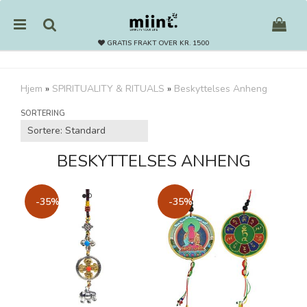
GRATIS FRAKT OVER KR. 1500
Hjem
»
SPIRITUALITY & RITUALS
»
Beskyttelses Anheng
Nullstill
SORTERING
Trykk ENTER for å søke
BESKYTTELSES ANHENG
-35%
-35%