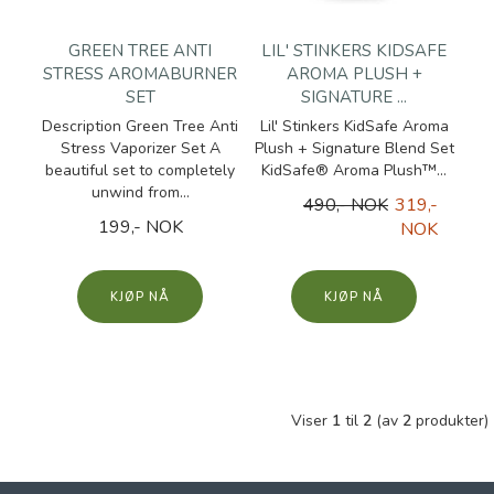
GREEN TREE ANTI
LIL' STINKERS KIDSAFE
STRESS AROMABURNER
AROMA PLUSH +
SET
SIGNATURE ...
Description Green Tree Anti
Lil' Stinkers KidSafe Aroma
Stress Vaporizer Set A
Plush + Signature Blend Set
beautiful set to completely
KidSafe® Aroma Plush™...
unwind from...
490,- NOK
319,-
199,- NOK
NOK
KJØP
KJØP
Viser
1
til
2
(av
2
produkter)