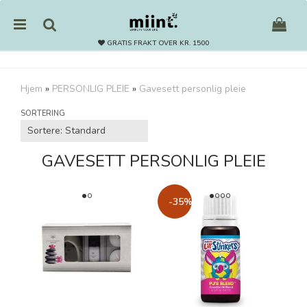
GRATIS FRAKT OVER KR. 1500
Hjem
»
PERSONLIG PLEIE
»
Gavesett personlig pleie
Nullstill
SORTERING
Trykk ENTER for å søke
GAVESETT PERSONLIG PLEIE
-35%