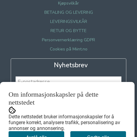
Kjøpsvilkår
BETALING OG LEVERING
LEVERINGSVILKÅR
RETUR OG BYTTE
Personvernerklæring GDPR
Cookies på Miint.no
Nyhetsbrev
Om informasjonskapsler på dette
Meld meg på
nettstedet
Dette nettstedet bruker informasjonskapsler for å
fungere korrekt, analysere trafikk, personalisering av
annonser og annonsering.