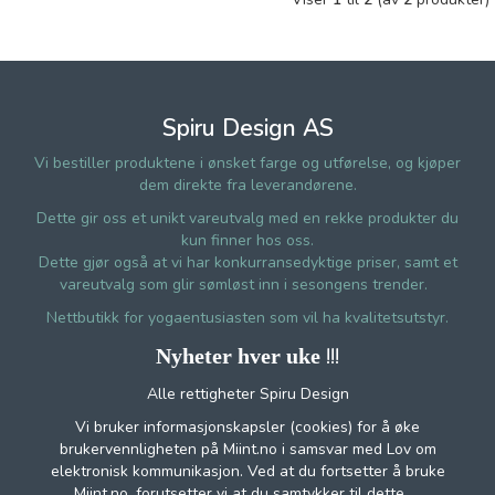
Spiru Design AS
Vi bestiller produktene i ønsket farge og utførelse, og kjøper
dem direkte fra leverandørene.
Dette gir oss et unikt vareutvalg med en rekke produkter du
kun finner hos oss.
Dette gjør også at vi har konkurransedyktige priser, samt et
vareutvalg som glir sømløst inn i sesongens trender.
Nettbutikk for yogaentusiasten som vil ha kvalitetsutstyr.
!!!
Nyheter hver uke
Alle rettigheter Spiru Design
Vi bruker informasjonskapsler (cookies) for å øke
brukervennligheten på Miint.no i samsvar med Lov om
elektronisk kommunikasjon. Ved at du fortsetter å bruke
Miint.no, forutsetter vi at du samtykker til dette.