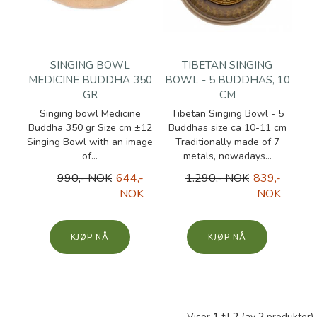
SINGING BOWL
TIBETAN SINGING
MEDICINE BUDDHA 350
BOWL - 5 BUDDHAS, 10
GR
CM
Singing bowl Medicine
Tibetan Singing Bowl - 5
Buddha 350 gr Size cm ±12
Buddhas size ca 10-11 cm
Singing Bowl with an image
Traditionally made of 7
of...
metals, nowadays...
990,- NOK
644,-
1.290,- NOK
839,-
NOK
NOK
KJØP
KJØP
Viser
1
til
2
(av
2
produkter)