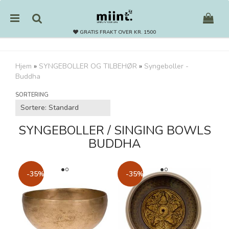
GRATIS FRAKT OVER KR. 1500
Hjem
»
SYNGEBOLLER OG TILBEHØR
»
Syngeboller -
Buddha
Nullstill
SORTERING
Trykk ENTER for å søke
SYNGEBOLLER / SINGING BOWLS
BUDDHA
-35%
-35%