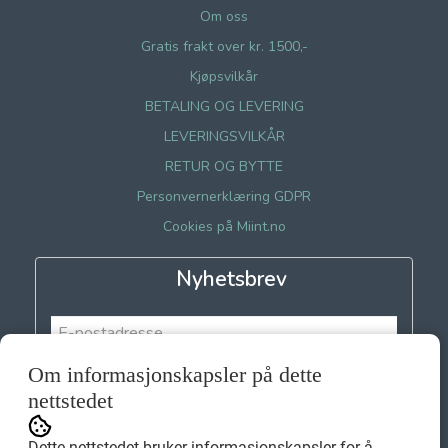
Om oss
Gratis frakt over kr. 1500,-
Kjøpsvilkår
BETALING OG LEVERING
LEVERINGSVILKÅR
RETUR OG BYTTE
Personvernerklæring GDPR
Cookies på Miint.no
Nyhetsbrev
Om informasjonskapsler på dette
Meld meg på
nettstedet
Dette nettstedet bruker informasjonskapsler for å