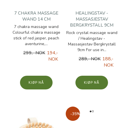
7 CHAKRA MASSAGE
HEALINGSTAV -
WAND 14 CM
MASSASJESTAV
BERGKRYSTALL 9CM
7 chakra massage wand
Colourful chakra massage
Rock crystal massage wand
stick of red jasper, peach
/ Healingstav -
aventurine,...
Massasjestav Bergkrystall
9cm For use in...
299,- NOK
194,-
289,- NOK
188,-
NOK
NOK
KJØP
KJØP
-35%