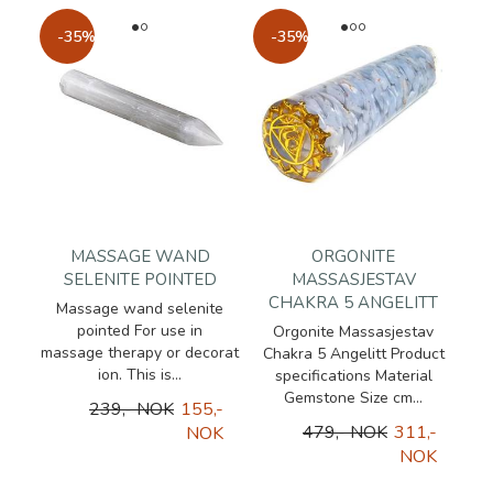
-35%
-35%
MASSAGE WAND
ORGONITE
SELENITE POINTED
MASSASJESTAV
CHAKRA 5 ANGELITT
Massage wand selenite
pointed For use in
Orgonite Massasjestav
massage therapy or decorat
Chakra 5 Angelitt Product
ion. This is...
specifications Material
Gemstone Size cm...
239,- NOK
155,-
479,- NOK
311,-
NOK
NOK