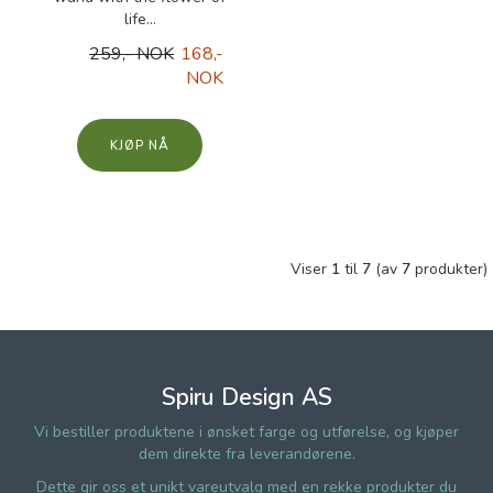
life...
259,- NOK
168,-
NOK
KJØP
Viser
1
til
7
(av
7
produkter)
Spiru Design AS
Vi bestiller produktene i ønsket farge og utførelse, og kjøper
dem direkte fra leverandørene.
Dette gir oss et unikt vareutvalg med en rekke produkter du