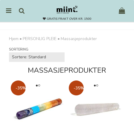
GRATIS FRAKT OVER KR. 1500
Hjem
»
PERSONLIG PLEIE
»
Massasjeprodukter
Nullstill
SORTERING
Trykk ENTER for å søke
MASSASJEPRODUKTER
-35%
-35%