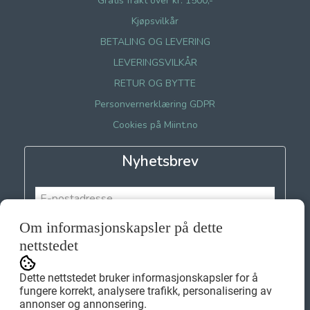
Gratis frakt over kr. 1500,-
Kjøpsvilkår
BETALING OG LEVERING
LEVERINGSVILKÅR
RETUR OG BYTTE
Personvernerklæring GDPR
Cookies på Miint.no
Nyhetsbrev
Om informasjonskapsler på dette
Meld meg på
nettstedet
Dette nettstedet bruker informasjonskapsler for å
fungere korrekt, analysere trafikk, personalisering av
annonser og annonsering.