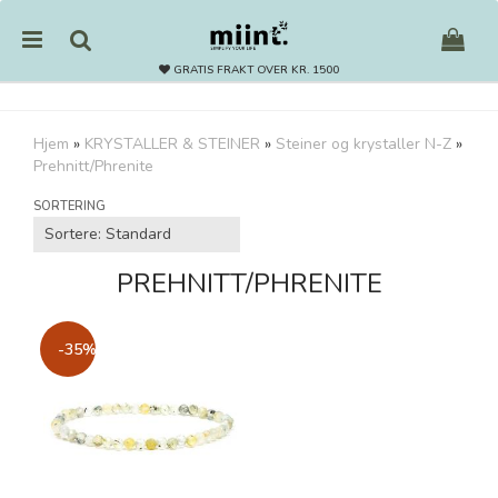
GRATIS FRAKT OVER KR. 1500
Hjem
»
KRYSTALLER & STEINER
»
Steiner og krystaller N-Z
»
Prehnitt/Phrenite
Nullstill
SORTERING
Trykk ENTER for å søke
PREHNITT/PHRENITE
-35%