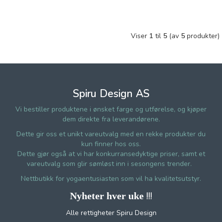
Viser
1
til
5
(av
5
produkter)
Spiru Design AS
Vi bestiller produktene i ønsket farge og utførelse, og kjøper
dem direkte fra leverandørene.
Dette gir oss et unikt vareutvalg med en rekke produkter du
kun finner hos oss.
Dette gjør også at vi har konkurransedyktige priser, samt et
vareutvalg som glir sømløst inn i sesongens trender.
Nettbutikk for yogaentusiasten som vil ha kvalitetsutstyr.
!!!
Nyheter hver uke
Alle rettigheter Spiru Design