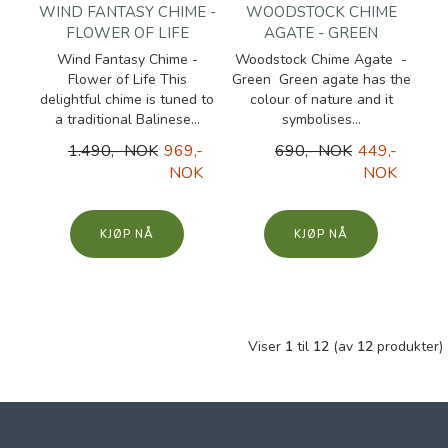
WIND FANTASY CHIME -
WOODSTOCK CHIME
FLOWER OF LIFE
AGATE - GREEN
Wind Fantasy Chime -
Woodstock Chime Agate -
Flower of Life This
Green Green agate has the
delightful chime is tuned to
colour of nature and it
a traditional Balinese...
symbolises...
1.490,- NOK
969,-
690,- NOK
449,-
NOK
NOK
KJØP
KJØP
Viser
1
til
12
(av
12
produkter)