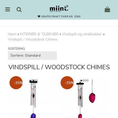
GRATIS FRAKT OVER KR. 1500
Hjem
»
INTERIØR & TILBEHØR
»
Vindspill og vindklokker
»
Vindspill / Woodstock Chimes
Nullstill
SORTERING
Trykk ENTER for å søke
VINDSPILL / WOODSTOCK CHIMES
-35%
-35%