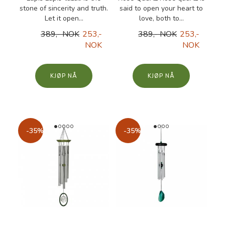
stone of sincerity and truth.
said to open your heart to
Let it open...
love, both to...
389,- NOK
253,-
389,- NOK
253,-
NOK
NOK
KJØP
KJØP
-35%
-35%