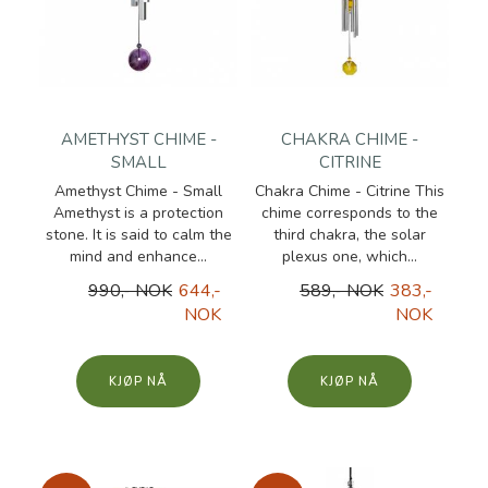
AMETHYST CHIME -
CHAKRA CHIME -
SMALL
CITRINE
Amethyst Chime - Small
Chakra Chime - Citrine This
Amethyst is a protection
chime corresponds to the
stone. It is said to calm the
third chakra, the solar
mind and enhance...
plexus one, which...
990,- NOK
644,-
589,- NOK
383,-
NOK
NOK
KJØP
KJØP