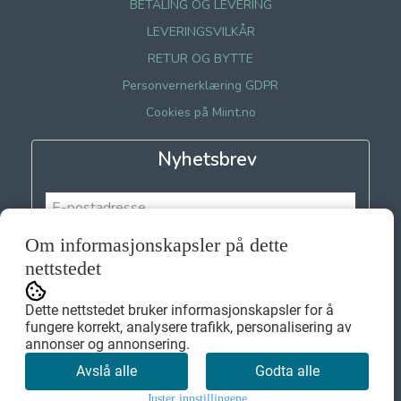
BETALING OG LEVERING
LEVERINGSVILKÅR
RETUR OG BYTTE
Personvernerklæring GDPR
Cookies på Miint.no
Nyhetsbrev
Om informasjonskapsler på dette
Meld meg på
nettstedet
Dette nettstedet bruker informasjonskapsler for å
fungere korrekt, analysere trafikk, personalisering av
annonser og annonsering.
Avslå alle
Godta alle
Juster innstillingene