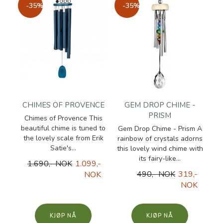
-35%
-35%
CHIMES OF PROVENCE
GEM DROP CHIME -
PRISM
Chimes of Provence This
beautiful chime is tuned to
Gem Drop Chime - Prism A
the lovely scale from Erik
rainbow of crystals adorns
Satie's...
this lovely wind chime with
its fairy-like...
1.690,- NOK
1.099,-
490,- NOK
319,-
NOK
NOK
KJØP
KJØP