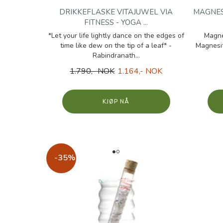
DRIKKEFLASKE VITAJUWEL VIA
MAGNES
FITNESS - YOGA ...
*Let your life lightly dance on the edges of
Magne
time like dew on the tip of a leaf* -
Magnesit
Rabindranath...
1.790,- NOK
1.164,- NOK
KJØP
-35%