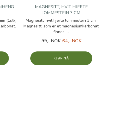
ANHENG
MAGNESITT, HVIT HJERTE
LOMMESTEIN 3 CM
mm (1stk)
Magnesitt, hvit hjerte lommestein 3 cm
karbonat,
Magnesitt, som er et magnesiumkarbonat,
finnes i...
99,- NOK
64,- NOK
KJØP