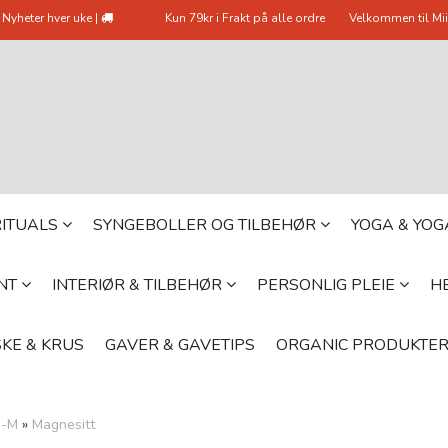
Nyheter hver uke |
Kun 79kr i Frakt på alle ordre
Velkommen til Mii
 RITUALS
SYNGEBOLLER OG TILBEHØR
YOGA & YO
YNT
INTERIØR & TILBEHØR
PERSONLIG PLEIE
HE
KE & KRUS
GAVER & GAVETIPS
ORGANIC PRODUKTE
G-M
»
Magnesitt