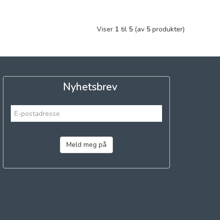
Viser
1
til
5
(av
5
produkter)
Nyhetsbrev
Meld meg på