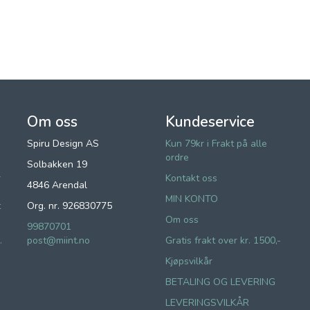
Om oss
Kundeservice
Spiru Design AS
Kun 79kr i Frakt på alle
ordre
Solbakken 19
r
Kontakt oss
4846 Arendal
MIN KONTO
t
Org. nr. 926830775
Om oss
99870701
.
post@miint.no
Gratis frakt over kr. 1500,-
Kjøpsvilkår
BETALING OG LEVERING
LEVERINGSVILKÅR