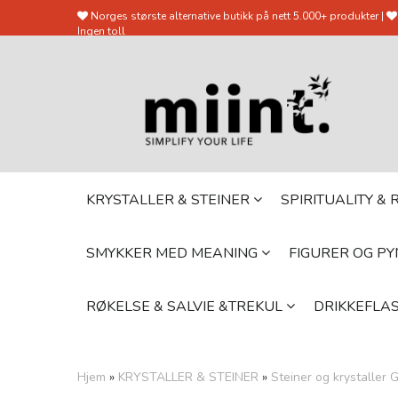
Norges største alternative butikk på nett 5.000+ produkter |
Ingen toll
KRYSTALLER & STEINER
SPIRITUALITY &
SMYKKER MED MEANING
FIGURER OG P
RØKELSE & SALVIE &TREKUL
DRIKKEFLAS
Hjem
»
KRYSTALLER & STEINER
»
Steiner og krystaller 