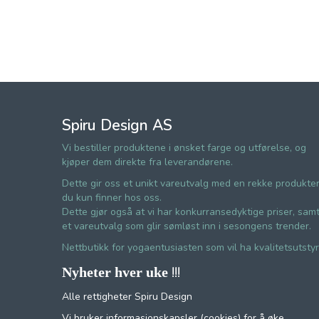
Spiru Design AS
Vi bestiller produktene i ønsket farge og utførelse, og
kjøper dem direkte fra leverandørene.
Dette gir oss et unikt vareutvalg med en rekke produkte
du kun finner hos oss.
Dette gjør også at vi har konkurransedyktige priser, sam
et vareutvalg som glir sømløst inn i sesongens trender.
Nettbutikk for yogaentusiasten som vil ha kvalitetsutstyr
!!!
Nyheter hver uke
Alle rettigheter Spiru Design
Vi bruker informasjonskapsler (cookies) for å øke