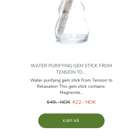
WATER PURIFYING GEM STICK FROM
TENSION TO ...
Water purifying gem stick From Tension to
Relaxation This gem stick contains:
Magnesite...
649,- NOK
422,- NOK
KJØP