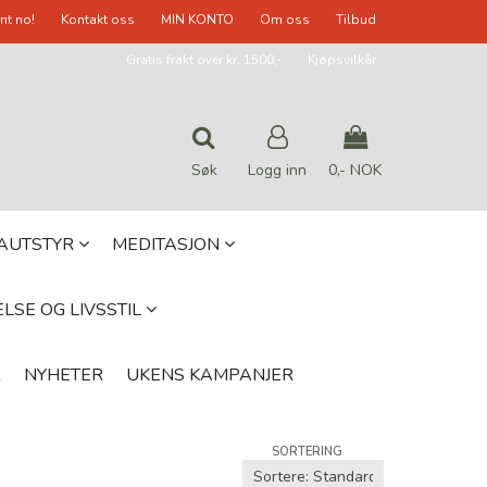
nt no!
Kontakt oss
MIN KONTO
Om oss
Tilbud
Gratis frakt over kr. 1500,-
Kjøpsvilkår
Søk
Logg inn
0,- NOK
Nullstill
GAUTSTYR
MEDITASJON
Trykk ENTER for å søke
LSE OG LIVSSTIL
R
NYHETER
UKENS KAMPANJER
SORTERING