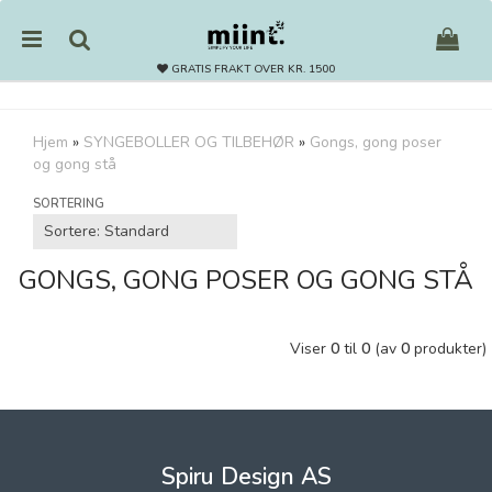
GRATIS FRAKT OVER KR. 1500
Hjem
»
SYNGEBOLLER OG TILBEHØR
»
Gongs, gong poser
og gong stå
Nullstill
SORTERING
Trykk ENTER for å søke
GONGS, GONG POSER OG GONG STÅ
Viser
0
til
0
(av
0
produkter)
Spiru Design AS