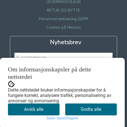
LEVERINGSVILKÅR
RETUR OG BYTTE
Personvernerklæring GDPR
Cookies på Miint.no
Nyhetsbrev
Om informasjonskapsler på dette
Meld meg på
nettstedet
Dette nettstedet bruker informasjonskapsler for å
fungere korrekt, analysere trafikk, personalisering av
annonser og annonsering.
Avslå alle
Godta alle
Juster innstillingene