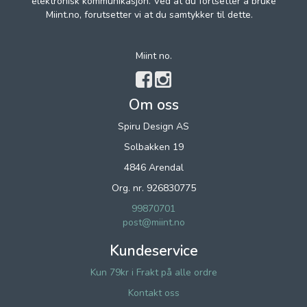
elektronisk kommunikasjon. Ved at du fortsetter å bruke
Miint.no, forutsetter vi at du samtykker til dette.
Miint no.
Om oss
Spiru Design AS
Solbakken 19
4846 Arendal
Org. nr. 926830775
99870701
post@miint.no
Kundeservice
Kun 79kr i Frakt på alle ordre
Kontakt oss