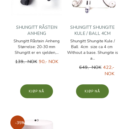
SHUNGITT RÅSTEIN
SHUNGITT SHUNGITE
ANHENG
KULE / BALL 4CM
Shungitt Råstein Anheng
Shungitt Shungite Kule /
Størrelse: 20-30 mm
Ball 4cm size ca 4 cm
Shungitt er en sjelden,...
Without a base. Shungite is
a...
139,- NOK
90,- NOK
649,- NOK
422,-
NOK
KJØP
KJØP
-35%