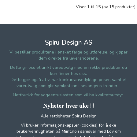
Viser
1
til
15
(av
15
produkter)
Spiru Design AS
Vi bestiller produktene i ønsket farge og utførelse, og kjøper
dem direkte fra leverandørene.
Dette gir oss et unikt vareutvalg med en rekke produkter du
kun finner hos oss.
Dette gjør også at vi har konkurransedyktige priser, samt et
vareutvalg som glir sømløst inn i sesongens trender.
Nettbutikk for yogaentusiasten som vil ha kvalitetsutstyr.
!!!
Nyheter hver uke
Alle rettigheter Spiru Design
Vi bruker informasjonskapsler (cookies) for å øke
brukervennligheten på Miint.no i samsvar med Lov om