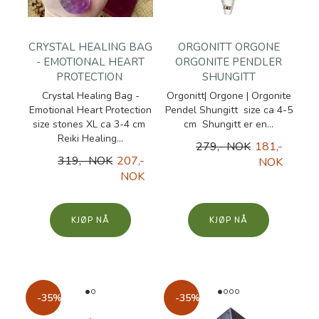
CRYSTAL HEALING BAG
ORGONITT ORGONE
- EMOTIONAL HEART
ORGONITE PENDLER
PROTECTION
SHUNGITT
Crystal Healing Bag -
Orgonitt| Orgone | Orgonite
Emotional Heart Protection
Pendel Shungitt size ca 4-5
size stones XL ca 3-4 cm
cm Shungitt er en...
Reiki Healing...
279,- NOK
181,-
319,- NOK
207,-
NOK
NOK
KJØP
KJØP
-35%
-35%