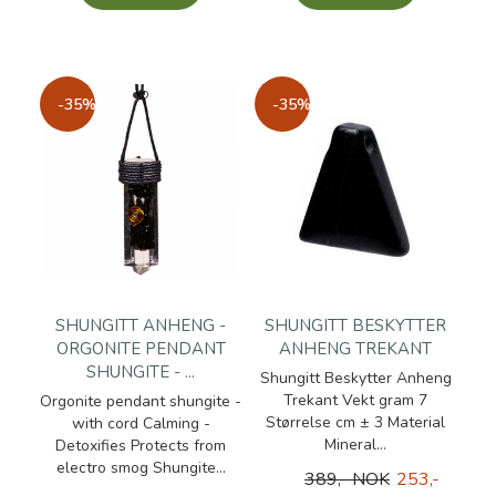
-35%
-35%
SHUNGITT ANHENG -
SHUNGITT BESKYTTER
ORGONITE PENDANT
ANHENG TREKANT
SHUNGITE - ...
Shungitt Beskytter Anheng
Trekant Vekt gram 7
Orgonite pendant shungite -
Størrelse cm ± 3 Material
with cord Calming -
Mineral...
Detoxifies Protects from
electro smog Shungite...
389,- NOK
253,-