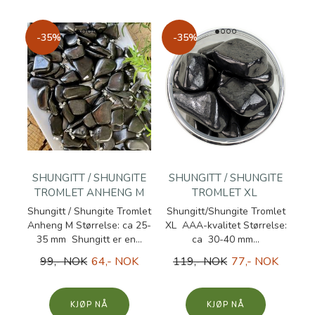
-35%
-35%
SHUNGITT / SHUNGITE
SHUNGITT / SHUNGITE
TROMLET ANHENG M
TROMLET XL
Shungitt / Shungite Tromlet
Shungitt/Shungite Tromlet
Anheng M Størrelse: ca 25-
XL AAA-kvalitet Størrelse:
35 mm Shungitt er en...
ca 30-40 mm...
99,- NOK
64,- NOK
119,- NOK
77,- NOK
KJØP
KJØP