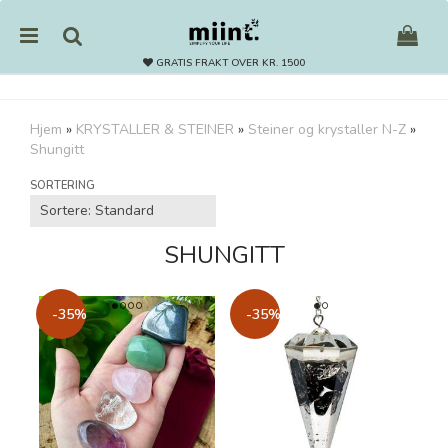
GRATIS FRAKT OVER KR. 1500
Hjem
»
KRYSTALLER & STEINER
»
Steiner og krystaller N-Z
»
Shungitt
Nullstill
SORTERING
Trykk ENTER for å søke
SHUNGITT
-35%
-35%