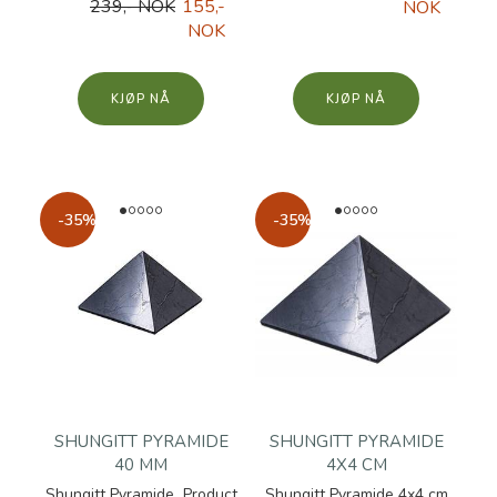
239,- NOK
155,-
NOK
NOK
KJØP
KJØP
-35%
-35%
SHUNGITT PYRAMIDE
SHUNGITT PYRAMIDE
40 MM
4X4 CM
Shungitt Pyramide Product
Shungitt Pyramide 4x4 cm