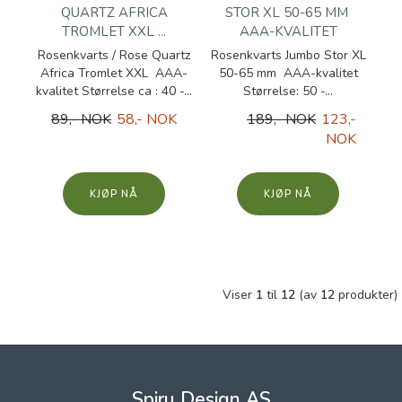
QUARTZ AFRICA
STOR XL 50-65 MM
TROMLET XXL ...
AAA-KVALITET
Rosenkvarts / Rose Quartz
Rosenkvarts Jumbo Stor XL
Africa Tromlet XXL AAA-
50-65 mm AAA-kvalitet
kvalitet Størrelse ca : 40 -...
Størrelse: 50 -...
89,- NOK
58,- NOK
189,- NOK
123,-
NOK
KJØP
KJØP
Viser
1
til
12
(av
12
produkter)
Spiru Design AS