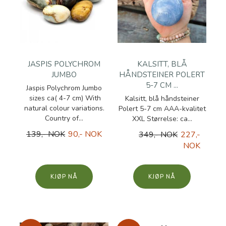
JASPIS POLYCHROM
KALSITT, BLÅ
JUMBO
HÅNDSTEINER POLERT
5-7 CM ...
Jaspis Polychrom Jumbo
sizes ca( 4-7 cm) With
Kalsitt, blå håndsteiner
natural colour variations.
Polert 5-7 cm AAA-kvalitet
Country of...
XXL Størrelse: ca...
139,- NOK
90,- NOK
349,- NOK
227,-
NOK
KJØP
KJØP