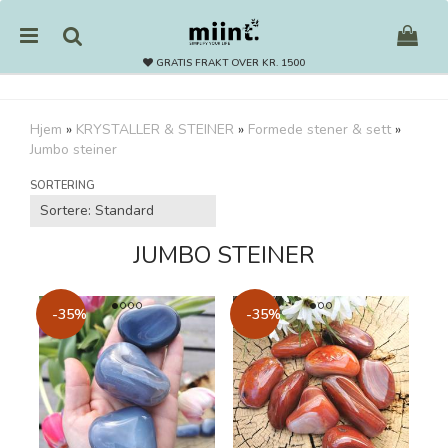
GRATIS FRAKT OVER KR. 1500
Hjem
»
KRYSTALLER & STEINER
»
Formede stener & sett
»
Jumbo steiner
Nullstill
SORTERING
Trykk ENTER for å søke
JUMBO STEINER
-35%
-35%