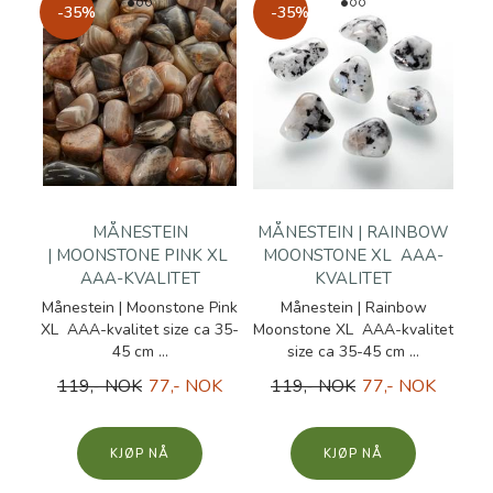
-35%
-35%
MÅNESTEIN
MÅNESTEIN | RAINBOW
| MOONSTONE PINK XL
MOONSTONE XL AAA-
AAA-KVALITET
KVALITET
Månestein | Moonstone Pink
Månestein | Rainbow
XL AAA-kvalitet size ca 35-
Moonstone XL AAA-kvalitet
45 cm ...
size ca 35-45 cm ...
119,- NOK
77,- NOK
119,- NOK
77,- NOK
KJØP
KJØP