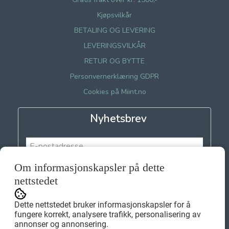
Kjøpsvilkår
BETALING OG LEVERING
LEVERINGSVILKÅR
RETUR OG BYTTE
Personvernerklæring GDPR
Cookies på Miint.no
Nyhetsbrev
Om informasjonskapsler på dette
Meld meg på
nettstedet
Dette nettstedet bruker informasjonskapsler for å
fungere korrekt, analysere trafikk, personalisering av
annonser og annonsering.