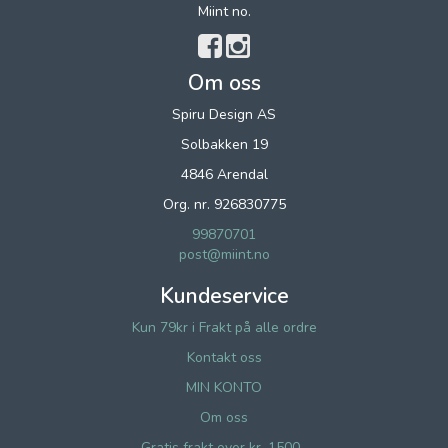
Miint no.
Om oss
Spiru Design AS
Solbakken 19
4846 Arendal
Org. nr. 926830775
99870701
post@miint.no
Kundeservice
Kun 79kr i Frakt på alle ordre
Kontakt oss
MIN KONTO
Om oss
Gratis frakt over kr. 1500,-