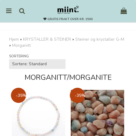
GRATIS FRAKT OVER KR. 1500
Hjem
»
KRYSTALLER & STEINER
»
Steiner og krystaller G-M
»
Morganitt
Nullstill
SORTERING
Trykk ENTER for å søke
MORGANITT/MORGANITE
-35%
-35%