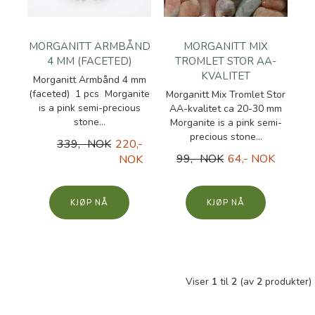
MORGANITT ARMBÅND
MORGANITT MIX
4 MM (FACETED)
TROMLET STOR AA-
KVALITET
Morganitt Armbånd 4 mm
(faceted) 1 pcs Morganite
Morganitt Mix Tromlet Stor
is a pink semi-precious
AA-kvalitet ca 20-30 mm
stone...
Morganite is a pink semi-
precious stone...
339,- NOK
220,-
99,- NOK
64,- NOK
NOK
KJØP
KJØP
Viser
1
til
2
(av
2
produkter)