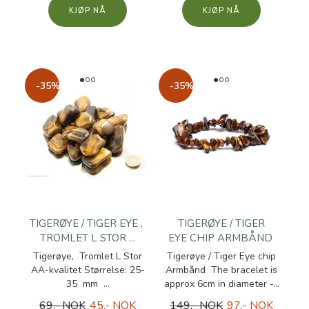
KJØP
KJØP
-35%
-35%
TIGERØYE / TIGER EYE ,
TIGERØYE / TIGER
TROMLET L STOR ...
EYE CHIP ARMBÅND
Tigerøye, Tromlet L Stor
Tigerøye / Tiger Eye chip
AA-kvalitet Størrelse: 25-
Armbånd The bracelet is
35 mm ...
approx 6cm in diameter -...
69,- NOK
45,- NOK
149,- NOK
97,- NOK