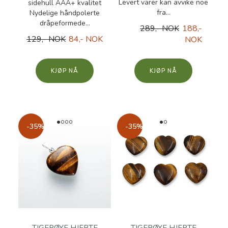
Levert varer kan avvike noe
sidehull AAA+ kvalitet
fra...
Nydelige håndpolerte
dråpeformede...
289,- NOK
188,-
129,- NOK
84,- NOK
NOK
KJØP
KJØP
-35%
-35%