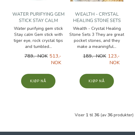
WATER PURIFYING GEM
WEALTH - CRYSTAL
STICK STAY CALM
HEALING STONE SETS
Water purifying gem stick
Wealth - Crystal Healing
Stay calm Gem stick with
Stone Sets 3 They are great
tiger eye, rock crystal tips
pocket stones, and they
and tumbled...
make a meaningful...
789,- NOK
513,-
189,- NOK
123,-
NOK
NOK
KJØP
KJØP
Viser
1
til
36
(av
36
produkter)