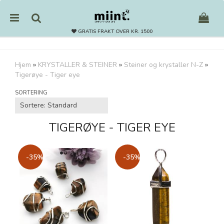
GRATIS FRAKT OVER KR. 1500
Hjem
»
KRYSTALLER & STEINER
»
Steiner og krystaller N-Z
»
Tigerøye - Tiger eye
Nullstill
SORTERING
Trykk ENTER for å søke
TIGERØYE - TIGER EYE
-35%
-35%