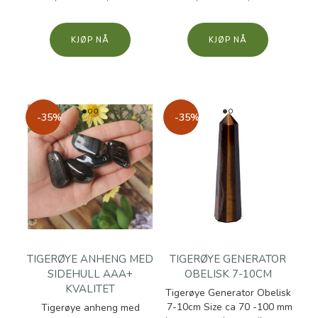
KJØP
KJØP
-35%
-35%
TIGERØYE ANHENG MED
TIGERØYE GENERATOR
SIDEHULL AAA+
OBELISK 7-10CM
KVALITET
Tigerøye Generator Obelisk
7-10cm Size ca 70 -100 mm
Tigerøye anheng med