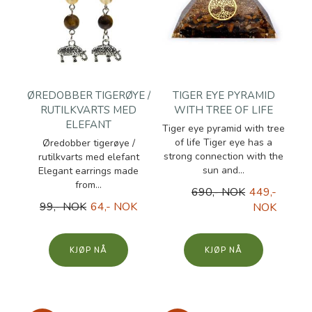
ØREDOBBER TIGERØYE /
TIGER EYE PYRAMID
RUTILKVARTS MED
WITH TREE OF LIFE
ELEFANT
Tiger eye pyramid with tree
of life Tiger eye has a
Øredobber tigerøye /
strong connection with the
rutilkvarts med elefant
sun and...
Elegant earrings made
from...
690,- NOK
449,-
99,- NOK
64,- NOK
NOK
KJØP
KJØP