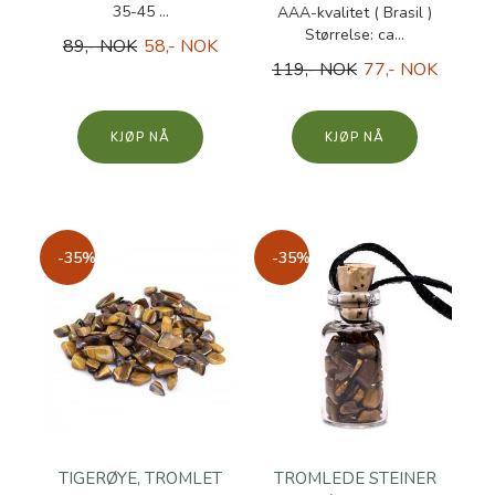
35-45 ...
AAA-kvalitet ( Brasil )
Størrelse: ca...
89,- NOK
58,- NOK
119,- NOK
77,- NOK
KJØP
KJØP
-35%
-35%
TIGERØYE, TROMLET
TROMLEDE STEINER