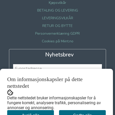
Kjøpsvilkår
BETALING OG LEVERING
LEVERINGSVILKÅR
RETUR OG BYTTE
Personvernerklæring GDPR
Cookies på Miint.no
Nyhetsbrev
Om informasjonskapsler på dette
Meld meg på
nettstedet
Dette nettstedet bruker informasjonskapsler for å
fungere korrekt, analysere trafikk, personalisering av
annonser og annonsering.