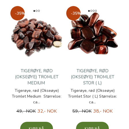
-35%
-35%
TIGERØYE, RØD
TIGERØYE, RØD
(OKSEØYE) TROMLET
(OKSEØYE) TROMLET
MEDIUM
STOR ( L)
Tigerøye, rød (Okseøye)
Tigerøye, rød (Okseøye)
Tromlet Medium Størrelse:
Tromlet Stor ( L) Størrelse:
ca...
ca...
49,- NOK
32,- NOK
59,- NOK
38,- NOK
KJØP
KJØP