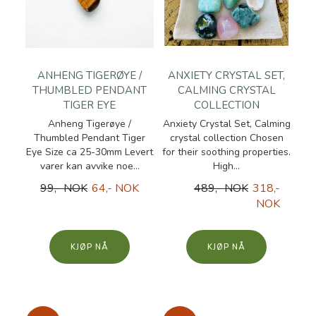
ANHENG TIGERØYE /
ANXIETY CRYSTAL SET,
THUMBLED PENDANT
CALMING CRYSTAL
TIGER EYE
COLLECTION
Anheng Tigerøye /
Anxiety Crystal Set, Calming
Thumbled Pendant Tiger
crystal collection Chosen
Eye Size ca 25-30mm Levert
for their soothing properties.
varer kan avvike noe...
High...
99,- NOK
64,- NOK
489,- NOK
318,-
NOK
KJØP
KJØP