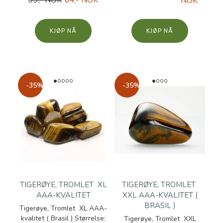
99,- NOK
64,- NOK
NOK
KJØP
KJØP
-35%
-35%
TIGERØYE, TROMLET XL
TIGERØYE, TROMLET
AAA-KVALITET
XXL AAA-KVALITET (
BRASIL )
Tigerøye, Tromlet XL AAA-
kvalitet ( Brasil ) Størrelse:
Tigerøye, Tromlet XXL