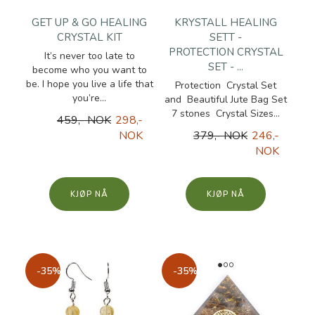
GET UP & GO HEALING
KRYSTALL HEALING
CRYSTAL KIT
SETT -
PROTECTION CRYSTAL
It’s never too late to
SET - ...
become who you want to
be. I hope you live a life that
Protection Crystal Set
you’re...
and Beautiful Jute Bag Set
7 stones Crystal Sizes...
459,- NOK
298,-
NOK
379,- NOK
246,-
NOK
KJØP
KJØP
-35%
-35%