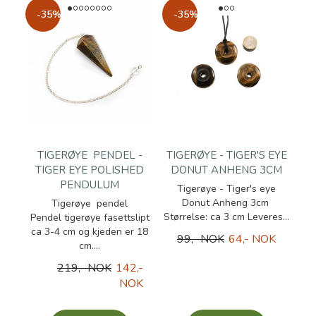
-35%
-35%
TIGERØYE PENDEL -
TIGERØYE - TIGER'S EYE
TIGER EYE POLISHED
DONUT ANHENG 3CM
PENDULUM
Tigerøye - Tiger's eye
Donut Anheng 3cm
Tigerøye pendel
Størrelse: ca 3 cm Leveres...
Pendel tigerøye fasettslipt
ca 3-4 cm og kjeden er 18
99,- NOK
64,- NOK
cm....
219,- NOK
142,-
NOK