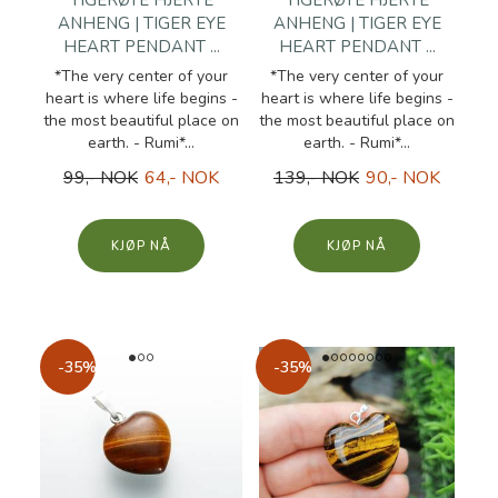
TIGERØYE HJERTE
TIGERØYE HJERTE
ANHENG | TIGER EYE
ANHENG | TIGER EYE
HEART PENDANT ...
HEART PENDANT ...
*The very center of your
*The very center of your
heart is where life begins -
heart is where life begins -
the most beautiful place on
the most beautiful place on
earth. - Rumi*...
earth. - Rumi*...
99,- NOK
64,- NOK
139,- NOK
90,- NOK
KJØP
KJØP
-35%
-35%