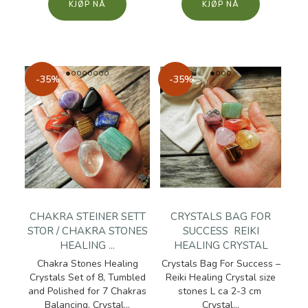
KJØP
KJØP
-35%
-35%
CHAKRA STEINER SETT
CRYSTALS BAG FOR
STOR / CHAKRA STONES
SUCCESS  REIKI
HEALING ...
HEALING CRYSTAL
Chakra Stones Healing
Crystals Bag For Success –
Crystals Set of 8, Tumbled
Reiki Healing Crystal size
and Polished for 7 Chakras
stones L ca 2-3 cm
Balancing, Crystal...
Crystal...