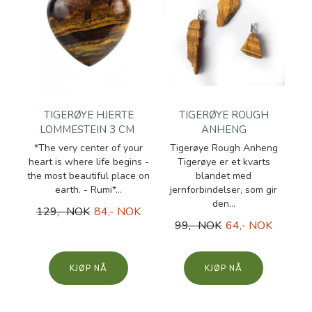
TIGERØYE HJERTE
TIGERØYE ROUGH
LOMMESTEIN 3 CM
ANHENG
*The very center of your
Tigerøye Rough Anheng
heart is where life begins -
Tigerøye er et kvarts
the most beautiful place on
blandet med
earth. - Rumi*...
jernforbindelser, som gir
den...
129,- NOK
84,- NOK
99,- NOK
64,- NOK
KJØP
KJØP