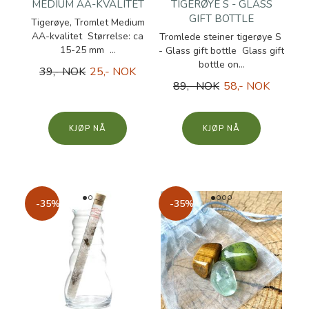
MEDIUM AA-KVALITET
TIGERØYE S - GLASS
GIFT BOTTLE
Tigerøye, Tromlet Medium
AA-kvalitet Størrelse: ca
Tromlede steiner tigerøye S
15-25 mm ...
- Glass gift bottle Glass gift
bottle on...
39,- NOK
25,- NOK
89,- NOK
58,- NOK
KJØP
KJØP
-35%
-35%