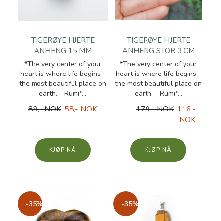
TIGERØYE HJERTE
TIGERØYE HJERTE
ANHENG 15 MM
ANHENG STOR 3 CM
*The very center of your
*The very center of your
heart is where life begins -
heart is where life begins -
the most beautiful place on
the most beautiful place on
earth. - Rumi*...
earth. - Rumi*...
89,- NOK
58,- NOK
179,- NOK
116,-
NOK
KJØP
KJØP
-35%
-35%