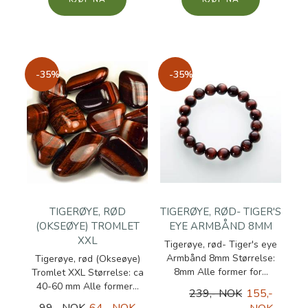
-35%
-35%
TIGERØYE, RØD
TIGERØYE, RØD- TIGER'S
(OKSEØYE) TROMLET
EYE ARMBÅND 8MM
XXL
Tigerøye, rød- Tiger's eye
Armbånd 8mm Størrelse:
Tigerøye, rød (Okseøye)
8mm Alle former for...
Tromlet XXL Størrelse: ca
40-60 mm Alle former...
239,- NOK
155,-