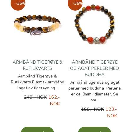
-35%
-35%
ARMBÅND TIGERØYE &
ARMBÅND TIGERØYE
RUTILKVARTS
OG AGAT PERLER MED
BUDDHA
Armbånd Tigerøye &
Rutilkvarts Elastisk armbånd
Armbånd tigerøye og agat
laget av tigerøye og...
perler med buddha Perlene
er ca. 8mm i diameter. Se
249,- NOK
162,-
om...
NOK
189,- NOK
123,-
NOK