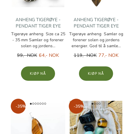
ANHENG TIGERØYE -
ANHENG TIGERØYE -
PENDANT TIGER EYE
PENDANT TIGER EYE
Tigerøye anheng Size ca 25
Tigerøye anheng Samler og
- 35 mm Samler og forener
forener solen og jordens
solen og jordens...
energier. God til å samle...
99,- NOK
64,- NOK
119,- NOK
77,- NOK
KJØP
KJØP
-35%
-35%