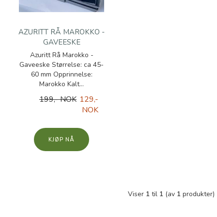
AZURITT RÅ MAROKKO -
GAVEESKE
Azuritt Rå Marokko -
Gaveeske Størrelse: ca 45-
60 mm Opprinnelse:
Marokko Kalt...
199,- NOK
129,-
NOK
KJØP
Viser
1
til
1
(av
1
produkter)