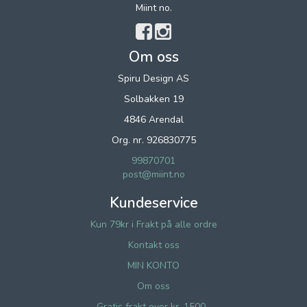
Miint no.
Om oss
Spiru Design AS
Solbakken 19
4846 Arendal
Org. nr. 926830775
99870701
post@miint.no
Kundeservice
Kun 79kr i Frakt på alle ordre
Kontakt oss
MIN KONTO
Om oss
Gratis frakt over kr. 1500,-