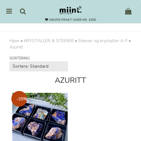
GRATIS FRAKT OVER KR. 1500
Hjem
»
KRYSTALLER & STEINER
»
Steiner og krystaller A-F
»
Azuritt
Nullstill
SORTERING
Trykk ENTER for å søke
AZURITT
-35%