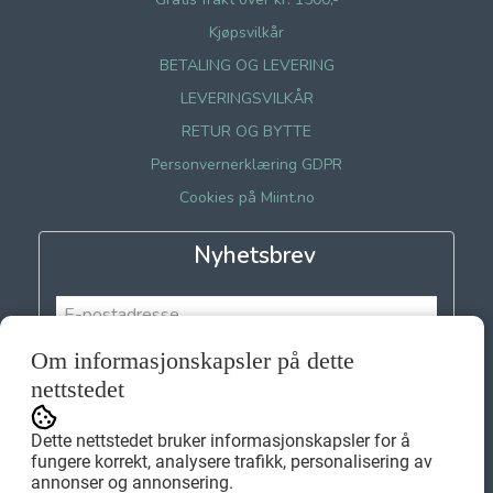
Kjøpsvilkår
BETALING OG LEVERING
LEVERINGSVILKÅR
RETUR OG BYTTE
Personvernerklæring GDPR
Cookies på Miint.no
Nyhetsbrev
Om informasjonskapsler på dette
Meld meg på
nettstedet
Dette nettstedet bruker informasjonskapsler for å
fungere korrekt, analysere trafikk, personalisering av
annonser og annonsering.