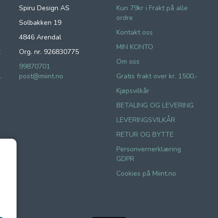
Spiru Design AS
Kun 79kr i Frakt på alle
ordre
Solbakken 19
r
Kontakt oss
4846 Arendal
MIN KONTO
t
Org. nr. 926830775
Om oss
99870701
.
post@miint.no
Gratis frakt over kr. 1500,-
Kjøpsvilkår
BETALING OG LEVERING
LEVERINGSVILKÅR
RETUR OG BYTTE
Personvernerklæring
GDPR
Cookies på Miint.no