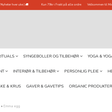
Nyheter hver uke |
Kun 79kr i Frakt på alle ordre
Velkommen til Mii
 RITUALS
SYNGEBOLLER OG TILBEHØR
YOGA & YO
YNT
INTERIØR & TILBEHØR
PERSONLIG PLEIE
HE
KE & KRUS
GAVER & GAVETIPS
ORGANIC PRODUKTE
»
Emma egg