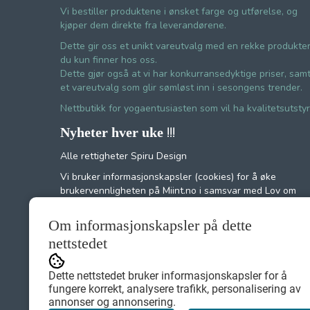
Vi bestiller produktene i ønsket farge og utførelse, og
kjøper dem direkte fra leverandørene.
Dette gir oss et unikt vareutvalg med en rekke produkte
du kun finner hos oss.
Dette gjør også at vi har konkurransedyktige priser, sam
et vareutvalg som glir sømløst inn i sesongens trender.
Nettbutikk for yogaentusiasten som vil ha kvalitetsutstyr
!!!
Nyheter hver uke
Alle rettigheter Spiru Design
Vi bruker informasjonskapsler (cookies) for å øke
brukervennligheten på Miint.no i samsvar med Lov om
elektronisk kommunikasjon. Ved at du fortsetter å bruke
Miint.no, forutsetter vi at du samtykker til dette.
Om informasjonskapsler på dette
nettstedet
Miint no.
Dette nettstedet bruker informasjonskapsler for å
fungere korrekt, analysere trafikk, personalisering av
annonser og annonsering.