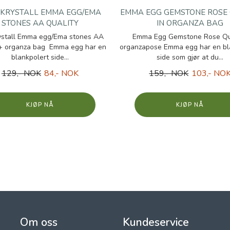
KRYSTALL EMMA EGG/EMA
EMMA EGG GEMSTONE ROSE
STONES AA QUALITY
IN ORGANZA BAG
ystall Emma egg/Ema stones AA
Emma Egg Gemstone Rose Qua
 + organza bag Emma egg har en
organzapose Emma egg har en bl
blankpolert side...
side som gjør at du...
129,- NOK
84,- NOK
159,- NOK
103,- NO
KJØP
KJØP
Om oss
Kundeservice