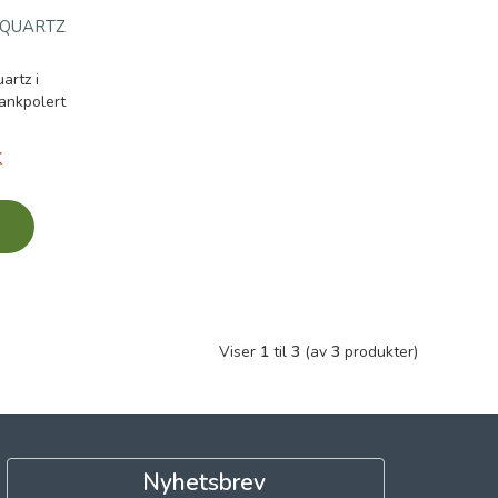
 QUARTZ
rtz i
ankpolert
K
Viser
1
til
3
(av
3
produkter)
Nyhetsbrev