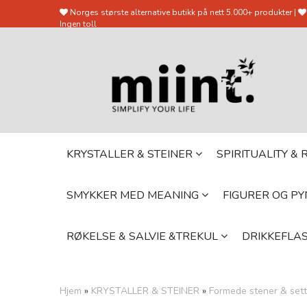
Norges største alternative butikk på nett 5.000+ produkter |
Ingen toll
KRYSTALLER & STEINER
SPIRITUALITY &
SMYKKER MED MEANING
FIGURER OG P
RØKELSE & SALVIE &TREKUL
DRIKKEFLAS
Hjem
»
KRYSTALLER & STEINER
»
Formede stener & sett