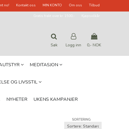
nt no!
Kontakt oss
MIN KONTO
Om oss
Tilbud
Gratis frakt over kr. 1500,-
Kjøpsvilkår
Søk
Logg inn
0,- NOK
Nullstill
GAUTSTYR
MEDITASJON
Trykk ENTER for å søke
LSE OG LIVSSTIL
R
NYHETER
UKENS KAMPANJER
SORTERING