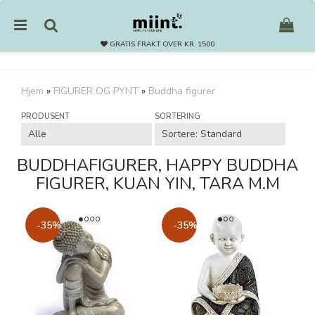
GRATIS FRAKT OVER KR. 1500
Hjem
»
FIGURER OG PYNT
»
Buddha figurer
Nullstill
PRODUSENT
SORTERING
Trykk ENTER for å søke
BUDDHAFIGURER, HAPPY BUDDHA
FIGURER, KUAN YIN, TARA M.M
-35%
-35%