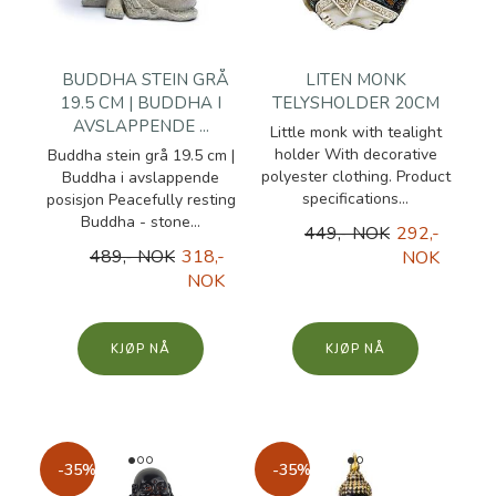
BUDDHA STEIN GRÅ
LITEN MONK
19.5 CM | BUDDHA I
TELYSHOLDER 20CM
AVSLAPPENDE ...
Little monk with tealight
holder With decorative
Buddha stein grå 19.5 cm |
polyester clothing. Product
Buddha i avslappende
specifications...
posisjon Peacefully resting
Buddha - stone...
449,- NOK
292,-
489,- NOK
318,-
NOK
NOK
KJØP
KJØP
-35%
-35%