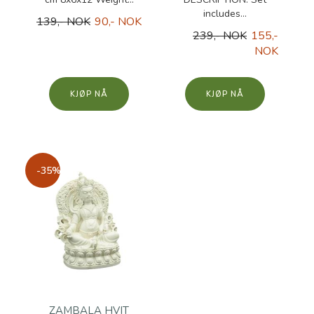
includes...
139,- NOK
90,- NOK
239,- NOK
155,-
NOK
KJØP
KJØP
-35%
ZAMBALA HVIT