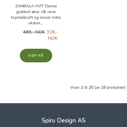
ZAMBALA HVIT Denne
guddom øker vår rene
krystallkraft og innser indre
rikdom....
489,- NOK
318,-
NOK
KJØP
Viser
1
til
25
(av
25
produkter)
Spiru Design AS