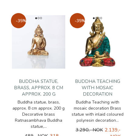
-35%
-35%
BUDDHA STATUE,
BUDDHA TEACHING
BRASS, APPROX. 8 CM
WITH MOSAIC
APPROX. 200 G
DECORATION
Buddha statue, brass,
Buddha Teaching with
approx. 8 cm approx. 200 g
mosaic decoration Brass
Decorative brass
statue with inlaid coloured
Ratnasambhava Buddha
polyresin decoration...
statue,...
3.290,- NOK
2.139,-