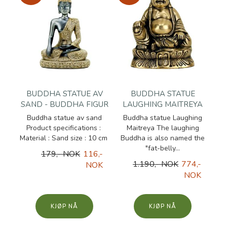
BUDDHA STATUE AV
BUDDHA STATUE
SAND - BUDDHA FIGUR
LAUGHING MAITREYA
Buddha statue av sand
Buddha statue Laughing
Product specifications :
Maitreya The laughing
Material : Sand size : 10 cm
Buddha is also named the
"fat-belly...
179,- NOK
116,-
1.190,- NOK
774,-
NOK
NOK
KJØP
KJØP