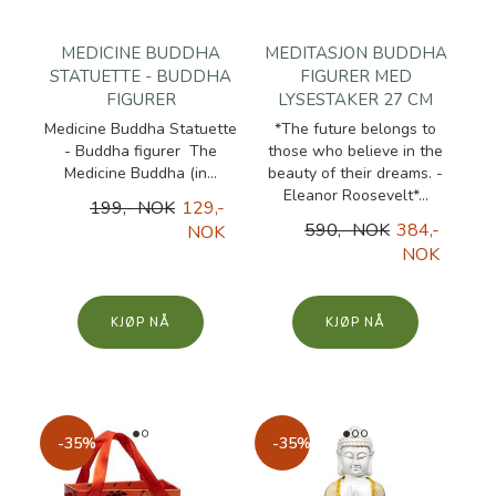
MEDICINE BUDDHA
MEDITASJON BUDDHA
STATUETTE - BUDDHA
FIGURER MED
FIGURER
LYSESTAKER 27 CM
Medicine Buddha Statuette
*The future belongs to
- Buddha figurer The
those who believe in the
Medicine Buddha (in...
beauty of their dreams. -
Eleanor Roosevelt*...
199,- NOK
129,-
590,- NOK
384,-
NOK
NOK
KJØP
KJØP
-35%
-35%