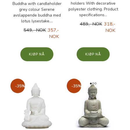
holders With decorative
Buddha with candleholder
polyester clothing. Product
grey colour Serene
specifications...
avslappende buddha med
lotus lysestake....
489,- NOK
318,-
549,- NOK
357,-
NOK
NOK
KJØP
KJØP
-35%
-35%