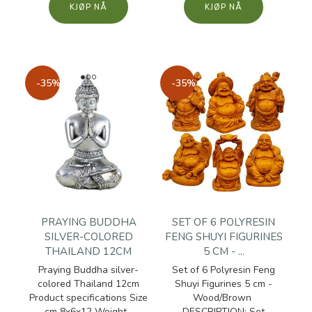
KJØP
KJØP
-35%
-35%
PRAYING BUDDHA
SET OF 6 POLYRESIN
SILVER-COLORED
FENG SHUYI FIGURINES
THAILAND 12CM
5 CM - ...
Praying Buddha silver-
Set of 6 Polyresin Feng
colored Thailand 12cm
Shuyi Figurines 5 cm -
Product specifications Size
Wood/Brown
cm 8x6x12 Weight...
DESCRIPTION: Set