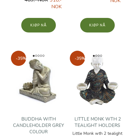
489,- NOK
318,-
NOK
NOK
KJØP
KJØP
-35%
-35%
BUDDHA WITH
LITTLE MONK WTH 2
CANDLEHOLDER GREY
TEALIGHT HOLDERS
COLOUR
Little Monk wth 2 tealight