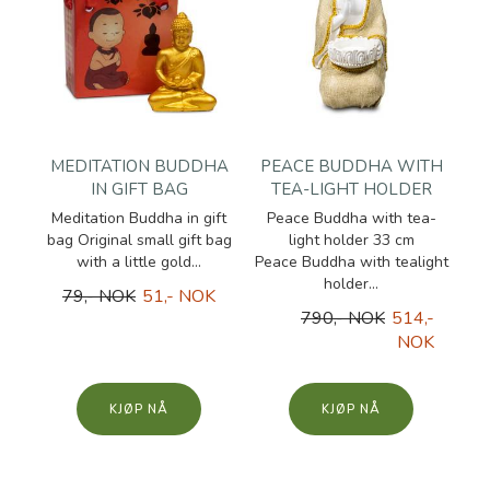
MEDITATION BUDDHA
PEACE BUDDHA WITH
IN GIFT BAG
TEA-LIGHT HOLDER
Meditation Buddha in gift
Peace Buddha with tea-
bag Original small gift bag
light holder 33 cm
with a little gold...
Peace Buddha with tealight
holder...
79,- NOK
51,- NOK
790,- NOK
514,-
NOK
KJØP
KJØP