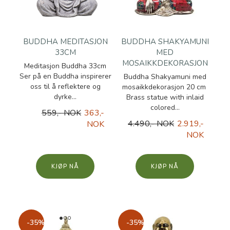
BUDDHA MEDITASJON
BUDDHA SHAKYAMUNI
33CM
MED
MOSAIKKDEKORASJON
Meditasjon Buddha 33cm
Ser på en Buddha inspirerer
Buddha Shakyamuni med
oss til å reflektere og
mosaikkdekorasjon 20 cm
dyrke...
Brass statue with inlaid
colored...
559,- NOK
363,-
4.490,- NOK
2.919,-
NOK
NOK
KJØP
KJØP
-35%
-35%