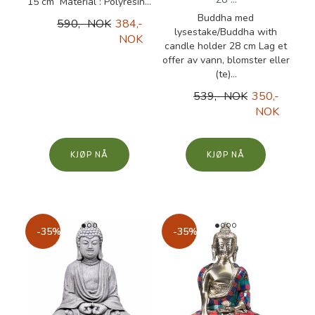
15 cm Material : Polyresin...
Buddha med
590,- NOK
384,-
lysestake/Buddha with
NOK
candle holder 28 cm Lag et
offer av vann, blomster eller
(te)...
539,- NOK
350,-
NOK
KJØP
KJØP
-35%
-35%