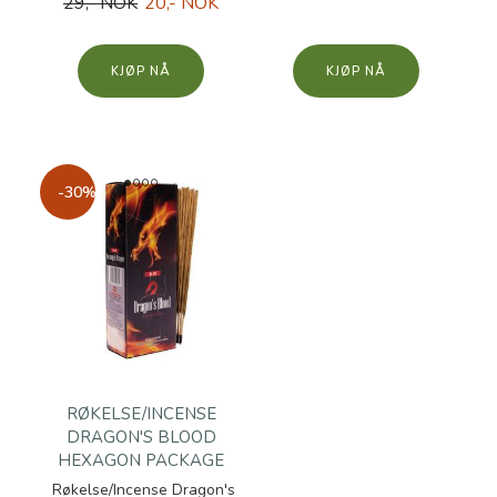
29,- NOK
20,- NOK
KJØP
KJØP
-30%
RØKELSE/INCENSE
DRAGON'S BLOOD
HEXAGON PACKAGE
Røkelse/Incense Dragon's