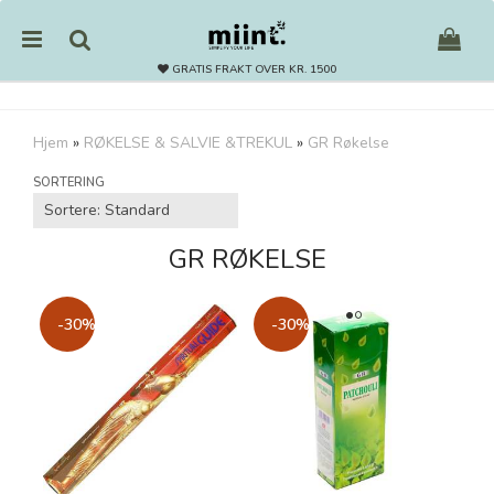
GRATIS FRAKT OVER KR. 1500
Hjem
»
RØKELSE & SALVIE &TREKUL
»
GR Røkelse
Nullstill
SORTERING
Trykk ENTER for å søke
GR RØKELSE
-30%
-30%