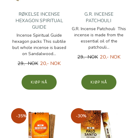
RØKELSE INCENSE
G.R. INCENSE
HEXAGON SPIRITUAL
PATCHOULI
GUIDE
G.R. Incense Patchouli This
incense is made from the
Incense Spiritual Guide
essential oil of the
hexagon packs This subtile
patchouli...
but whole incense is based
on Sandalwood...
29,- NOK
20,- NOK
29,- NOK
20,- NOK
KJØP
KJØP
-35%
-30%