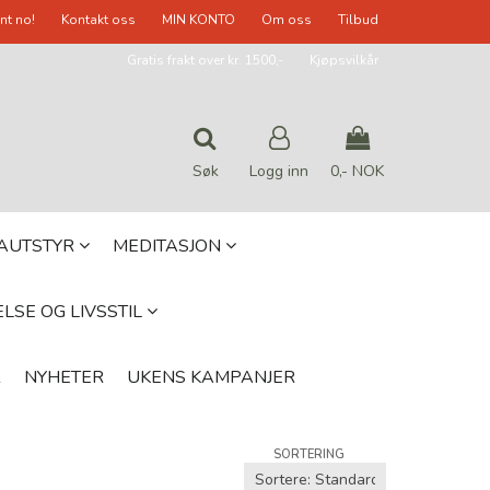
nt no!
Kontakt oss
MIN KONTO
Om oss
Tilbud
Gratis frakt over kr. 1500,-
Kjøpsvilkår
Søk
Logg inn
0,- NOK
Nullstill
GAUTSTYR
MEDITASJON
Trykk ENTER for å søke
LSE OG LIVSSTIL
R
NYHETER
UKENS KAMPANJER
SORTERING