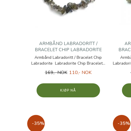
ARMBÅND LABRADORITT /
AR
BRACELET CHIP LABRADORITE
BRACE
Armbånd Labradoritt / Bracelet Chip
Armbå
Labradorite Labradorite Chip Bracelet...
Labradori
169,- NOK
110,- NOK
KJØP
-35%
-35%