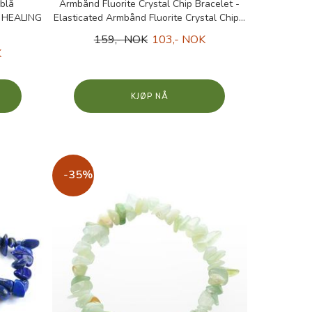
blå
Armbånd Fluorite Crystal Chip Bracelet -
 HEALING
Elasticated Armbånd Fluorite Crystal Chip...
159,- NOK
103,- NOK
K
KJØP
-35%