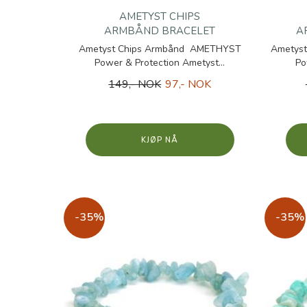
AMETYST CHIPS
ARMBÅND BRACELET
A
Ametyst Chips Armbånd AMETHYST
Ametys
Power & Protection Ametyst...
Po
149,- NOK
97,- NOK
KJØP
-35%
-35%