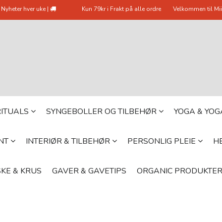
Nyheter hver uke |
Kun 79kr i Frakt på alle ordre
Velkommen til Mii
 RITUALS
SYNGEBOLLER OG TILBEHØR
YOGA & YO
YNT
INTERIØR & TILBEHØR
PERSONLIG PLEIE
HE
KE & KRUS
GAVER & GAVETIPS
ORGANIC PRODUKTE