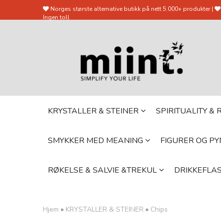
Norges største alternative butikk på nett 5.000+ produkter |
Ingen toll
KRYSTALLER & STEINER
SPIRITUALITY &
SMYKKER MED MEANING
FIGURER OG P
RØKELSE & SALVIE &TREKUL
DRIKKEFLAS
Hjem
»
KRYSTALLER & STEINER
»
Chips