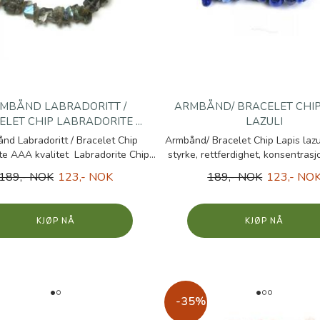
MBÅND LABRADORITT /
ARMBÅND/ BRACELET CHIP
LET CHIP LABRADORITE ...
LAZULI
nd Labradoritt / Bracelet Chip
Armbånd/ Bracelet Chip Lapis lazul
te AAA kvalitet Labradorite Chip...
styrke, rettferdighet, konsentrasjo
189,- NOK
123,- NOK
189,- NOK
123,- NO
KJØP
KJØP
-35%