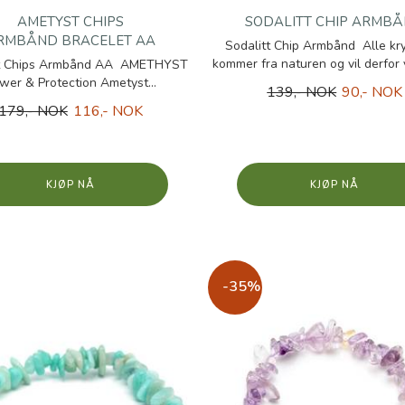
AMETYST CHIPS
SODALITT CHIP ARMB
RMBÅND BRACELET AA
Sodalitt Chip Armbånd Alle kry
kommer fra naturen og vil derfor va
t Chips Armbånd AA AMETHYST
wer & Protection Ametyst...
139,- NOK
90,- NOK
179,- NOK
116,- NOK
KJØP
KJØP
-35%