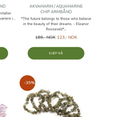
ÅND
AKVAMARIN / AQUAMARINE
CHIP ARMBÅND
staller
riere i...
*The future belongs to those who believe
in the beauty of their dreams. - Eleanor
Roosevelt*...
189,- NOK
123,- NOK
KJØP
-35%