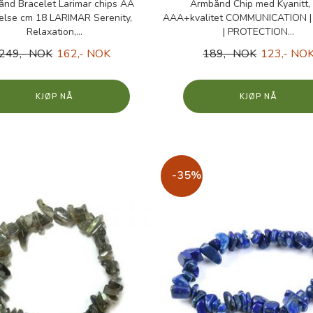
nd Bracelet Larimar chips AA
Armbånd Chip med Kyanitt, 
relse cm 18 LARIMAR Serenity,
AAA+kvalitet COMMUNICATION |
Relaxation,...
| PROTECTION...
249,- NOK
162,- NOK
189,- NOK
123,- NO
KJØP
KJØP
-35%