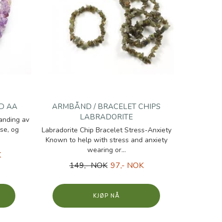
D AA
ARMBÅND / BRACELET CHIPS
LABRADORITE
anding av
se, og
Labradorite Chip Bracelet Stress-Anxiety
Known to help with stress and anxiety
wearing or...
K
149,- NOK
97,- NOK
KJØP