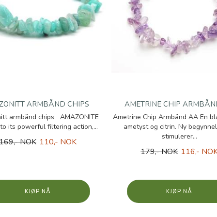
ZONITT ARMBÅND CHIPS
AMETRINE CHIP ARMBÅN
itt armbånd chips AMAZONITE
Ametrine Chip Armbånd AA En bl
o its powerful filtering action,...
ametyst og citrin. Ny begynnel
stimulerer...
169,- NOK
110,- NOK
179,- NOK
116,- NO
KJØP
KJØP