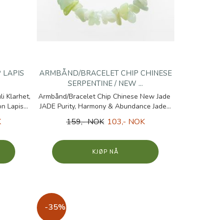
 LAPIS
ARMBÅND/BRACELET CHIP CHINESE
SERPENTINE / NEW ...
i Klarhet,
Armbånd/Bracelet Chip Chinese New Jade
n Lapis...
JADE Purity, Harmony & Abundance Jade...
K
159,- NOK
103,- NOK
KJØP
-35%