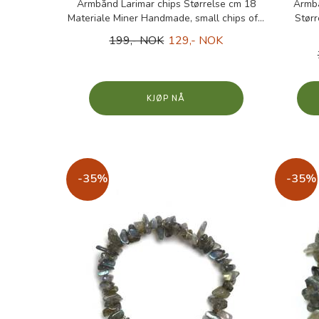
Armbånd Larimar chips Størrelse cm 18
Armbå
Materiale Miner Handmade, small chips of...
Stør
199,- NOK
129,- NOK
KJØP
-35%
-35%