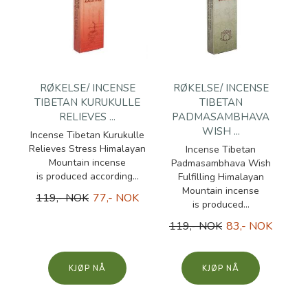
RØKELSE/ INCENSE
RØKELSE/ INCENSE
TIBETAN KURUKULLE
TIBETAN
RELIEVES ...
PADMASAMBHAVA
WISH ...
Incense Tibetan Kurukulle
Relieves Stress Himalayan
Incense Tibetan
Mountain incense
Padmasambhava Wish
is produced according...
Fulfilling Himalayan
Mountain incense
119,- NOK
77,- NOK
is produced...
119,- NOK
83,- NOK
KJØP
KJØP