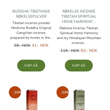
BUDDHA TIBETANSK
RØKELSE INCENSE
RØKELSEPULVER
TIBETAN SPIRITUAL
HOME HARMONY ...
Tibetan incense powder
Medicine Buddha Original
Røkelse Incense Tibetan
Gangchen incense,
Spiritual Home Harmony
prepared by monks in the...
and Joy Himalayan Mountain
incense...
59,- NOK
41,- NOK
119,- NOK
83,- NOK
KJØP
KJØP
-35%
-30%