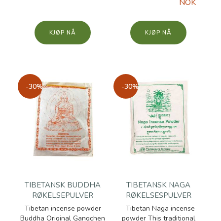
NOK
KJØP
KJØP
-30%
-30%
TIBETANSK BUDDHA
TIBETANSK NAGA
RØKELSEPULVER
RØKELSESPULVER
Tibetan incense powder
Tibetan Naga incense
Buddha Original Gangchen
powder This traditional