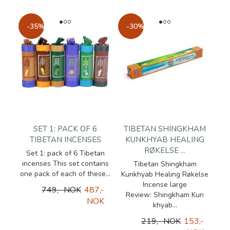
-35%
-30%
SET 1: PACK OF 6
TIBETAN SHINGKHAM
TIBETAN INCENSES
KUNKHYAB HEALING
RØKELSE ...
Set 1: pack of 6 Tibetan
incenses This set contains
Tibetan Shingkham
one pack of each of these...
Kunkhyab Healing Røkelse
Incense large
749,- NOK
487,-
Review: Shingkham Kun
NOK
khyab...
219,- NOK
153,-