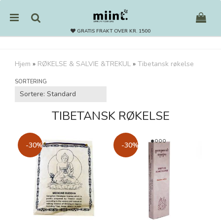
GRATIS FRAKT OVER KR. 1500
Hjem
»
RØKELSE & SALVIE &TREKUL
»
Tibetansk røkelse
Nullstill
SORTERING
Trykk ENTER for å søke
TIBETANSK RØKELSE
-30%
-30%