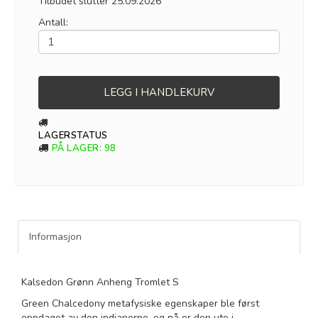
Tilbudet slutter 25.09.2026
Antall:
LEGG I HANDLEKURV
LAGERSTATUS
PÅ LAGER
: 98
Informasjon
Kalsedon Grønn Anheng Tromlet S
Green Chalcedony metafysiske egenskaper ble først
oppdaget av den indianerne, og nå er den ute i