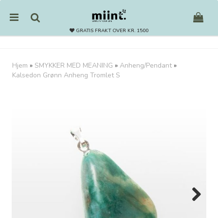
GRATIS FRAKT OVER KR. 1500
Hjem
»
SMYKKER MED MEANING
»
Anheng/Pendant
»
Kalsedon Grønn Anheng Tromlet S
Nullstill
Trykk ENTER for å søke
Next