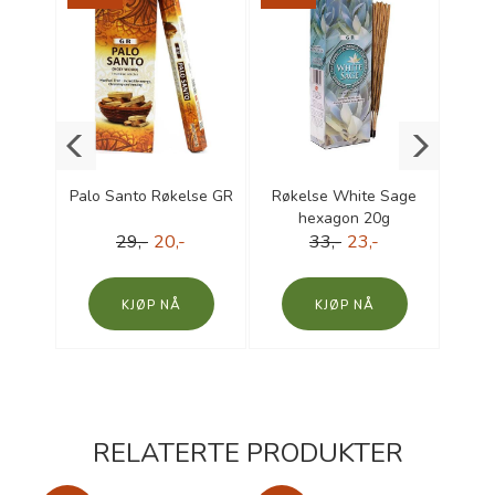
mlet
Palo Santo Røkelse GR
Røkelse White Sage
Lave
tet
hexagon 20g
29,-
20,-
33,-
23,-
KJØP
KJØP
RELATERTE PRODUKTER