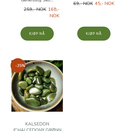
Generosity, Self...
69,- NOK
45,- NOK
259,- NOK
168,-
NOK
KJØP
KJØP
-35%
KALSEDON
/CHALCEDONY GRØNN