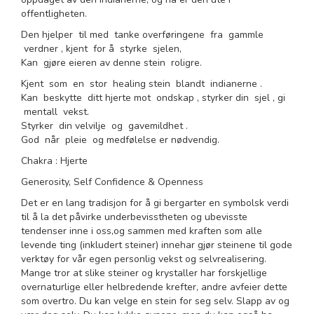
offentligheten.
Den hjelper til med tanke overføringene fra gammle
verdner , kjent for å styrke sjelen,
Kan gjøre eieren av denne stein roligre.
Kjent som en stor healing stein blandt indianerne .
Kan beskytte ditt hjerte mot ondskap , styrker din sjel , gi
mentall vekst.
Styrker din velvilje og gavemildhet .
God når pleie og medfølelse er nødvendig.
Chakra : Hjerte
Generosity, Self Confidence & Openness
Det er en lang tradisjon for å gi bergarter en symbolsk verdi
til å la det påvirke underbevisstheten og ubevisste
tendenser inne i oss,og sammen med kraften som alle
levende ting (inkludert steiner) innehar gjør steinene til gode
verktøy for vår egen personlig vekst og selvrealisering.
Mange tror at slike steiner og krystaller har forskjellige
overnaturlige eller helbredende krefter, andre avfeier dette
som overtro. Du kan velge en stein for seg selv. Slapp av og