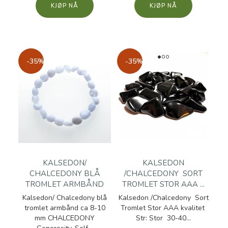
KJØP
KJØP
-35%
-35%
KALSEDON/
KALSEDON
CHALCEDONY BLÅ
/CHALCEDONY SORT
TROMLET ARMBÅND
TROMLET STOR AAA ...
Kalsedon/ Chalcedony blå
Kalsedon /Chalcedony Sort
tromlet armbånd ca 8-10
Tromlet Stor AAA kvalitet
mm CHALCEDONY
Str: Stor 30-40...