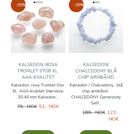
-35%
-35%
KALSEDON, ROSA
KALSEDON/
TROMLET STOR XL
CHALCEDONY BLÅ
AAA-KVALITET
CHIP ARMBÅND
Kalsedon, rosa Tromlet Stor
Kalsedon / Chalcedony , blå
XL AAA-kvalitet Størrelse:
chip armbånd
30-40 mm Kalsedon...
CHALCEDONY Generosity,
Self...
79,- NOK
51,- NOK
189,- NOK
123,-
NOK